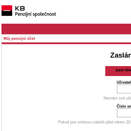
Můj penzijní účet
Zaslá
Jsem kli
Uživate
Neznám své uži
Číslo s
Pokud jste smlouvu založili před rokem 20